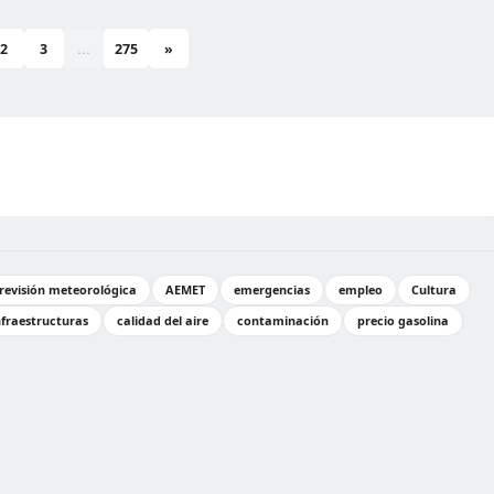
2
3
...
275
»
revisión meteorológica
AEMET
emergencias
empleo
Cultura
nfraestructuras
calidad del aire
contaminación
precio gasolina