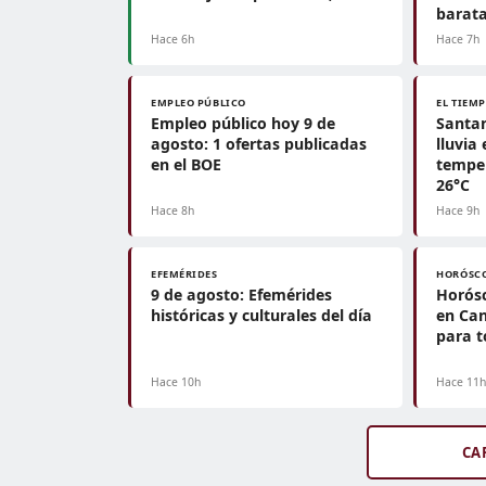
barat
Hace 6h
Hace 7h
EMPLEO PÚBLICO
EL TIEM
Empleo público hoy 9 de
Santan
agosto: 1 ofertas publicadas
lluvia
en el BOE
temper
26°C
Hace 8h
Hace 9h
EFEMÉRIDES
HORÓSC
9 de agosto: Efemérides
Horósc
históricas y culturales del día
en Can
para t
Hace 10h
Hace 11
CA