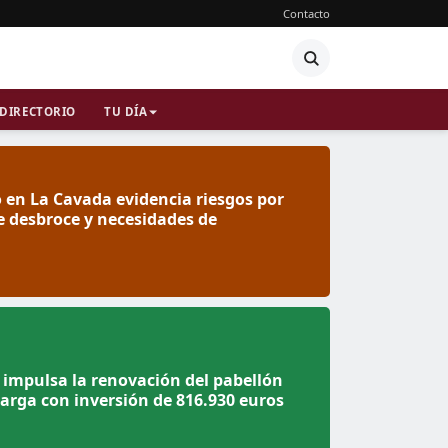
Contacto
DIRECTORIO
TU DÍA
o en La Cavada evidencia riesgos por
e desbroce y necesidades de
n
impulsa la renovación del pabellón
rga con inversión de 816.930 euros