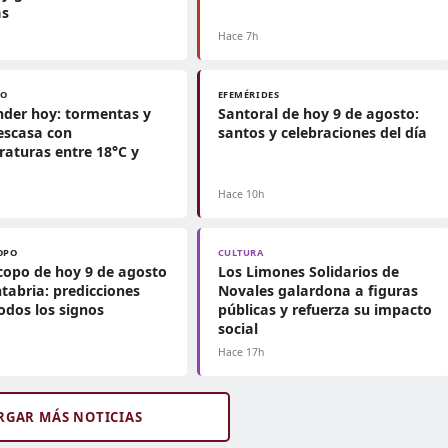
as
Hace 7h
PO
EFEMÉRIDES
der hoy: tormentas y
Santoral de hoy 9 de agosto:
 escasa con
santos y celebraciones del día
aturas entre 18°C y
Hace 10h
OPO
CULTURA
opo de hoy 9 de agosto
Los Limones Solidarios de
tabria: predicciones
Novales galardona a figuras
odos los signos
públicas y refuerza su impacto
social
h
Hace 17h
RGAR MÁS NOTICIAS