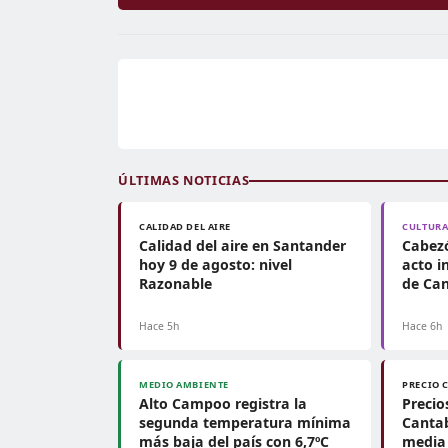
ÚLTIMAS NOTICIAS
CALIDAD DEL AIRE
CULTUR
Calidad del aire en Santander
Cabezó
hoy 9 de agosto: nivel
acto i
Razonable
de Can
Hace 5h
Hace 6h
MEDIO AMBIENTE
PRECIO 
Alto Campoo registra la
Precio
segunda temperatura mínima
Cantab
más baja del país con 6,7ºC
media 