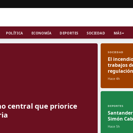
POLÍTICA
ECONOMÍA
DEPORTES
SOCIEDAD
MÁS
SOCIEDAD
El incendi
trabajos d
regulació
Hace 4h
o central que priorice
DEPORTES
Santander 
ria
Simón Caba
Hace 5h