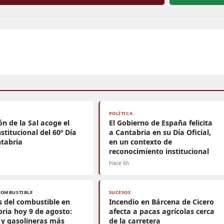
A
POLÍTICA
n de la Sal acoge el
El Gobierno de España felicita
nstitucional del 60º Día
a Cantabria en su Día Oficial,
tabria
en un contexto de
reconocimiento institucional
Hace 6h
COMBUSTIBLE
SUCESOS
s del combustible en
Incendio en Bárcena de Cicero
ria hoy 9 de agosto:
afecta a pacas agrícolas cerca
y gasolineras más
de la carretera