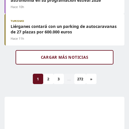
astronomía en su programación estival 2026
Hace 10h
TURISMO
Liérganes contará con un parking de autocaravanas
de 27 plazas por 600.000 euros
Hace 11h
CARGAR MÁS NOTICIAS
1
2
3
...
272
»