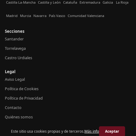
Castilla La-Mancha
Castilla y León
Cataluña
Extremadura
Galicia
La Rioja
Madrid
Murcia
Navarra
País Vasco
Comunidad Valenciana
Secciones
Santander
Torrelavega
Castro Urdiales
Legal
Aviso Legal
Política de Cookies
Política de Privacidad
Contacto
Quiénes somos
Este sitio usa cookies propias y de terceros.
Más info
Aceptar
© 2026 Crónica Cantabria