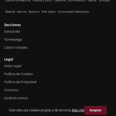
Castilla La-Mancha
Castilla y León
Cataluña
Extremadura
Galicia
La Rioja
Madrid
Murcia
Navarra
País Vasco
Comunidad Valenciana
Secciones
Santander
Torrelavega
Castro Urdiales
Legal
Aviso Legal
Política de Cookies
Política de Privacidad
Contacto
Quiénes somos
Este sitio usa cookies propias y de terceros.
Más info
Aceptar
© 2026 Crónica Cantabria