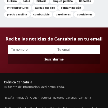
Cultura
salud
historia
empleo público
Bonoloto
infraestructuras
calidad del aire
contaminación
precio gasolina
combustible
gasolineras
oposiciones
Recibe las noticias de Cantabria en tu email
Suscribirme
Crónica Cantabria
Tu fuente de información local actualizada.
España
Andalucía
Aragón
Asturias
Baleares
Canarias
Cantabria