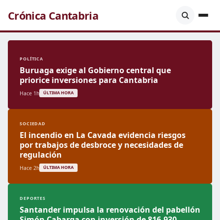
Crónica Cantabria
POLÍTICA
Buruaga exige al Gobierno central que
priorice inversiones para Cantabria
Hace 1h
ÚLTIMA HORA
SOCIEDAD
El incendio en La Cavada evidencia riesgos
por trabajos de desbroce y necesidades de
regulación
Hace 2h
ÚLTIMA HORA
DEPORTES
Santander impulsa la renovación del pabellón
Simón Cabarga con inversión de 816.930