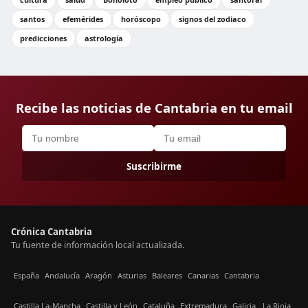
santos
efemérides
horóscopo
signos del zodiaco
predicciones
astrología
Recibe las noticias de Cantabria en tu email
Suscribirme
Crónica Cantabria
Tu fuente de información local actualizada.
España
Andalucía
Aragón
Asturias
Baleares
Canarias
Cantabria
Castilla La-Mancha
Castilla y León
Cataluña
Extremadura
Galicia
La Rioja