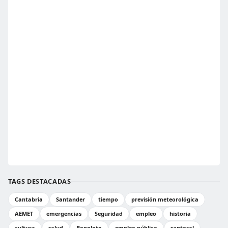
TAGS DESTACADAS
Cantabria
Santander
tiempo
previsión meteorológica
AEMET
emergencias
Seguridad
empleo
historia
cultura
salud
Bonoloto
empleo público
santoral