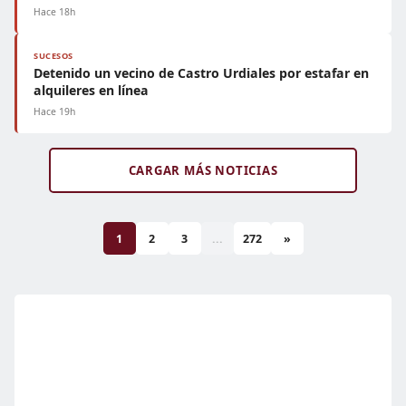
Hace 18h
SUCESOS
Detenido un vecino de Castro Urdiales por estafar en
alquileres en línea
Hace 19h
CARGAR MÁS NOTICIAS
1
2
3
...
272
»