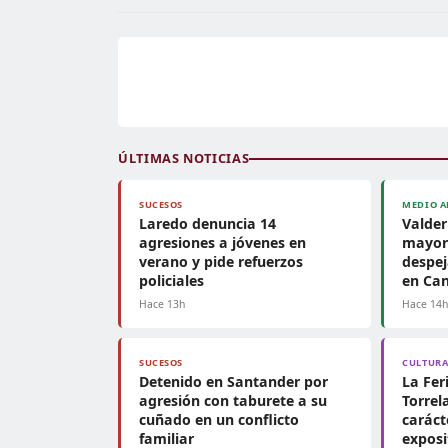
ÚLTIMAS NOTICIAS
SUCESOS
MEDIO A
Laredo denuncia 14
Valder
agresiones a jóvenes en
mayor 
verano y pide refuerzos
despej
policiales
en Can
Hace 13h
Hace 14
SUCESOS
CULTUR
Detenido en Santander por
La Fer
agresión con taburete a su
Torrel
cuñado en un conflicto
caráct
familiar
exposi