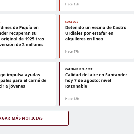
h
Hace 15h
A
SUCESOS
rdines de Piquío en
Detenido un vecino de Castro
nder recuperan su
Urdiales por estafar en
 original de 1925 tras
alquileres en línea
versión de 2 millones
h
Hace 17h
A
CALIDAD DEL AIRE
go impulsa ayudas
Calidad del aire en Santander
pales para el carné de
hoy 7 de agosto: nivel
ir a jóvenes
Razonable
h
Hace 18h
RGAR MÁS NOTICIAS