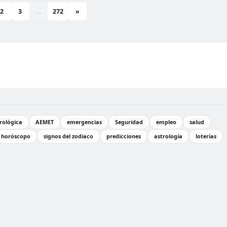
2
3
...
272
»
rológica
AEMET
emergencias
Seguridad
empleo
salud
horóscopo
signos del zodiaco
predicciones
astrología
loterías