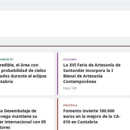
MBIENTE
CULTURA
redible, el área con
La XVI Feria de Artesanía de
probabilidad de cielos
Santander incorpora la I
ados durante el eclipse
Bienal de Artesanía
tabria
Contemporánea
h
Hace 14h
A
POLÍTICA
ia Desembalaje de
Fomento invierte 180.000
avega mantiene su
euros en la mejora de la CA-
er internacional con 95
610 en Cantabria
tores