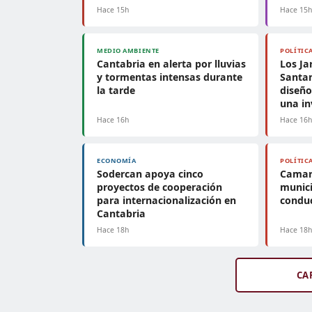
Hace 15h
Hace 15
MEDIO AMBIENTE
POLÍTIC
Cantabria en alerta por lluvias
Los Ja
y tormentas intensas durante
Santa
la tarde
diseño
una in
Hace 16h
Hace 16
ECONOMÍA
POLÍTIC
Sodercan apoya cinco
Camar
proyectos de cooperación
munici
para internacionalización en
conduc
Cantabria
Hace 18h
Hace 18
CA