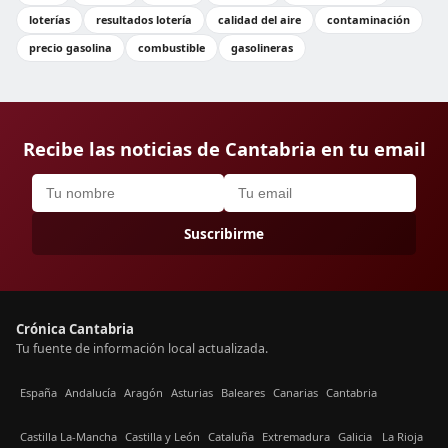
loterías
resultados lotería
calidad del aire
contaminación
precio gasolina
combustible
gasolineras
Recibe las noticias de Cantabria en tu email
Suscribirme
Crónica Cantabria
Tu fuente de información local actualizada.
España
Andalucía
Aragón
Asturias
Baleares
Canarias
Cantabria
Castilla La-Mancha
Castilla y León
Cataluña
Extremadura
Galicia
La Rioja