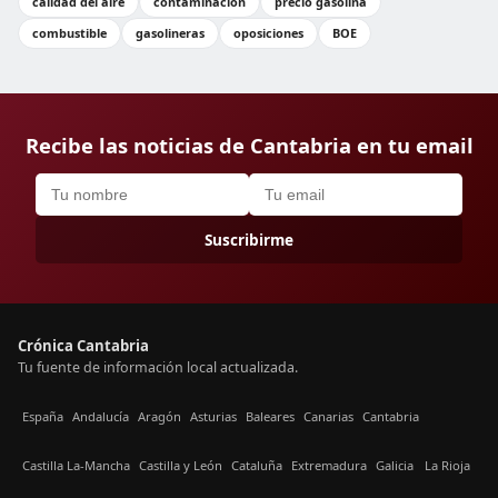
calidad del aire
contaminación
precio gasolina
combustible
gasolineras
oposiciones
BOE
Recibe las noticias de Cantabria en tu email
Suscribirme
Crónica Cantabria
Tu fuente de información local actualizada.
España
Andalucía
Aragón
Asturias
Baleares
Canarias
Cantabria
Castilla La-Mancha
Castilla y León
Cataluña
Extremadura
Galicia
La Rioja