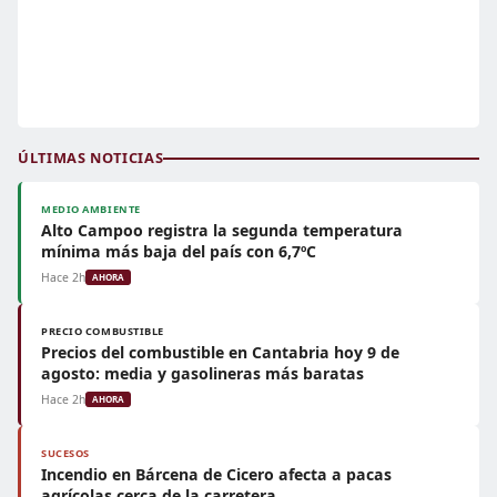
ÚLTIMAS NOTICIAS
MEDIO AMBIENTE
Alto Campoo registra la segunda temperatura
mínima más baja del país con 6,7ºC
Hace 2h
AHORA
PRECIO COMBUSTIBLE
Precios del combustible en Cantabria hoy 9 de
agosto: media y gasolineras más baratas
Hace 2h
AHORA
SUCESOS
Incendio en Bárcena de Cicero afecta a pacas
agrícolas cerca de la carretera