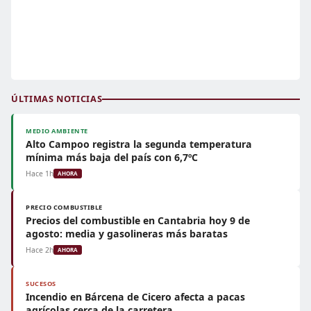
ÚLTIMAS NOTICIAS
MEDIO AMBIENTE
Alto Campoo registra la segunda temperatura
mínima más baja del país con 6,7ºC
Hace 1h
AHORA
PRECIO COMBUSTIBLE
Precios del combustible en Cantabria hoy 9 de
agosto: media y gasolineras más baratas
Hace 2h
AHORA
SUCESOS
Incendio en Bárcena de Cicero afecta a pacas
agrícolas cerca de la carretera