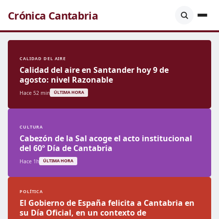
Crónica Cantabria
CALIDAD DEL AIRE
Calidad del aire en Santander hoy 9 de
agosto: nivel Razonable
Hace 52 min
ÚLTIMA HORA
CULTURA
Cabezón de la Sal acoge el acto institucional
del 60º Día de Cantabria
Hace 1h
ÚLTIMA HORA
POLÍTICA
El Gobierno de España felicita a Cantabria en
su Día Oficial, en un contexto de