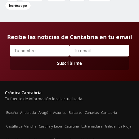
horóscopo
Recibe las noticias de Cantabria en tu email
Suscribirme
Crónica Cantabria
Tu fuente de información local actualizada.
España
Andalucía
Aragón
Asturias
Baleares
Canarias
Cantabria
Castilla La-Mancha
Castilla y León
Cataluña
Extremadura
Galicia
La Rioja