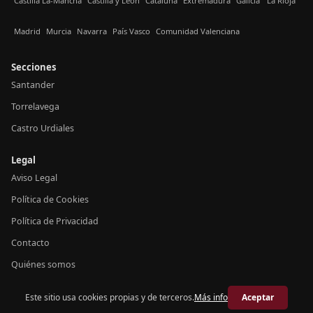
Castilla La-Mancha
Castilla y León
Cataluña
Extremadura
Galicia
La Rioja
Madrid
Murcia
Navarra
País Vasco
Comunidad Valenciana
Secciones
Santander
Torrelavega
Castro Urdiales
Legal
Aviso Legal
Política de Cookies
Política de Privacidad
Contacto
Quiénes somos
Este sitio usa cookies propias y de terceros.
Más info
Aceptar
© 2026 Crónica Cantabria