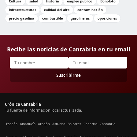
Cultura
salud
historia
empleo público
Bonoloto
infraestructuras
calidad del aire
contaminación
precio gasolina
combustible
gasolineras
oposiciones
Recibe las noticias de Cantabria en tu email
Suscribirme
Crónica Cantabria
Tu fuente de información local actualizada.
España
Andalucía
Aragón
Asturias
Baleares
Canarias
Cantabria