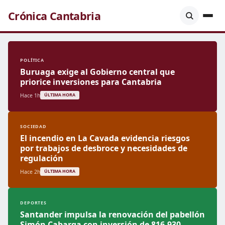
Crónica Cantabria
POLÍTICA
Buruaga exige al Gobierno central que
priorice inversiones para Cantabria
Hace 1h
ÚLTIMA HORA
SOCIEDAD
El incendio en La Cavada evidencia riesgos
por trabajos de desbroce y necesidades de
regulación
Hace 2h
ÚLTIMA HORA
DEPORTES
Santander impulsa la renovación del pabellón
Simón Cabarga con inversión de 816.930