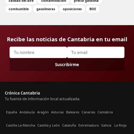
calidad del aire
contaminación
precio gasolina
combustible
gasolineras
oposiciones
BOE
Recibe las noticias de Cantabria en tu email
Suscribirme
Crónica Cantabria
Tu fuente de información local actualizada.
España
Andalucía
Aragón
Asturias
Baleares
Canarias
Cantabria
Castilla La-Mancha
Castilla y León
Cataluña
Extremadura
Galicia
La Rioja