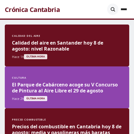
Crónica Cantabria
CALIDAD DEL AIRE
Calidad del aire en Santander hoy 8 de
agosto: nivel Razonable
Hace 1h
ÚLTIMA HORA
CULTURA
El Parque de Cabárceno acoge su V Concurso
de Pintura al Aire Libre el 29 de agosto
Hace 2h
ÚLTIMA HORA
PRECIO COMBUSTIBLE
Precios del combustible en Cantabria hoy 8 de
agosto: media y gasolineras más baratas