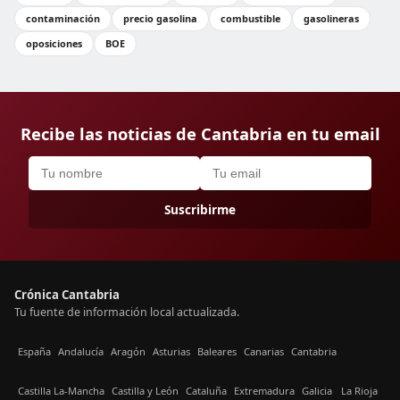
contaminación
precio gasolina
combustible
gasolineras
oposiciones
BOE
Recibe las noticias de Cantabria en tu email
Suscribirme
Crónica Cantabria
Tu fuente de información local actualizada.
España
Andalucía
Aragón
Asturias
Baleares
Canarias
Cantabria
Castilla La-Mancha
Castilla y León
Cataluña
Extremadura
Galicia
La Rioja