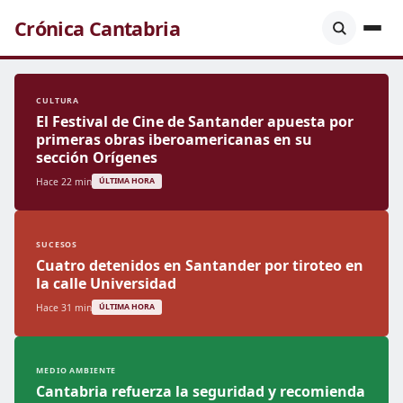
Crónica Cantabria
CULTURA
El Festival de Cine de Santander apuesta por
primeras obras iberoamericanas en su
sección Orígenes
Hace 22 min
ÚLTIMA HORA
SUCESOS
Cuatro detenidos en Santander por tiroteo en
la calle Universidad
Hace 31 min
ÚLTIMA HORA
MEDIO AMBIENTE
Cantabria refuerza la seguridad y recomienda