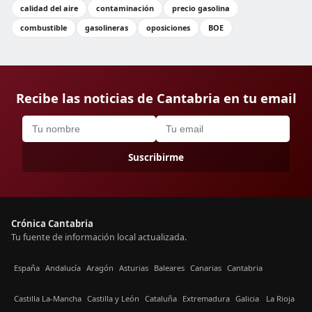
calidad del aire
contaminación
precio gasolina
combustible
gasolineras
oposiciones
BOE
Recibe las noticias de Cantabria en tu email
Suscribirme
Crónica Cantabria
Tu fuente de información local actualizada.
España
Andalucía
Aragón
Asturias
Baleares
Canarias
Cantabria
Castilla La-Mancha
Castilla y León
Cataluña
Extremadura
Galicia
La Rioja