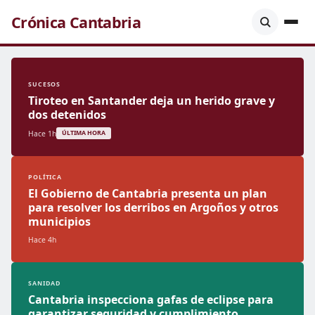
Crónica Cantabria
SUCESOS
Tiroteo en Santander deja un herido grave y
dos detenidos
Hace 1h
ÚLTIMA HORA
POLÍTICA
El Gobierno de Cantabria presenta un plan
para resolver los derribos en Argoños y otros
municipios
Hace 4h
SANIDAD
Cantabria inspecciona gafas de eclipse para
garantizar seguridad y cumplimiento