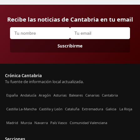
Recibe las noticias de Cantabria en tu email
Suscribirme
Crónica Cantabria
Tu fuente de información local actualizada.
España
Andalucía
Aragón
Asturias
Baleares
Canarias
Cantabria
Castilla La-Mancha
Castilla y León
Cataluña
Extremadura
Galicia
La Rioja
Madrid
Murcia
Navarra
País Vasco
Comunidad Valenciana
Secciones