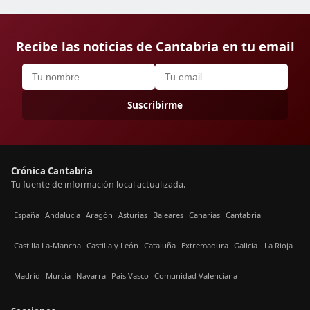
Recibe las noticias de Cantabria en tu email
Suscribirme
Crónica Cantabria
Tu fuente de información local actualizada.
España
Andalucía
Aragón
Asturias
Baleares
Canarias
Cantabria
Castilla La-Mancha
Castilla y León
Cataluña
Extremadura
Galicia
La Rioja
Madrid
Murcia
Navarra
País Vasco
Comunidad Valenciana