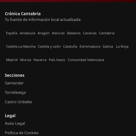
Crónica Cantabria
Tu fuente de información local actualizada.
España
Andalucía
Aragón
Asturias
Baleares
Canarias
Cantabria
Castilla La-Mancha
Castilla y León
Cataluña
Extremadura
Galicia
La Rioja
Madrid
Murcia
Navarra
País Vasco
Comunidad Valenciana
Secciones
Santander
Torrelavega
Castro Urdiales
Legal
Aviso Legal
Política de Cookies