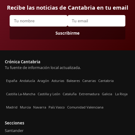
Recibe las noticias de Cantabria en tu email
Suscribirme
Crónica Cantabria
Tu fuente de información local actualizada.
España
Andalucía
Aragón
Asturias
Baleares
Canarias
Cantabria
Castilla La-Mancha
Castilla y León
Cataluña
Extremadura
Galicia
La Rioja
Madrid
Murcia
Navarra
País Vasco
Comunidad Valenciana
Secciones
Santander