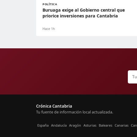
POLÍTICA
Buruaga exige al Gobierno central que
priorice inversiones para Cantabria
Hace 1h
Crónica Cantabria
Tu fuente de información local actualizada.
España
Andalucía
Aragón
Asturias
Baleares
Canarias
Can