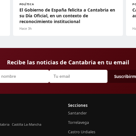
POLÍTICA
P
El Gobierno de España felicita a Cantabria en
C
su Día Oficial, en un contexto de
a
reconocimiento institucional
Hace 3h
Ha
Recibe las noticias de Cantabria en tu email
Suscribir
Secciones
Santander
Torrelavega
tabria
Castilla La-Mancha
Castro Urdiales