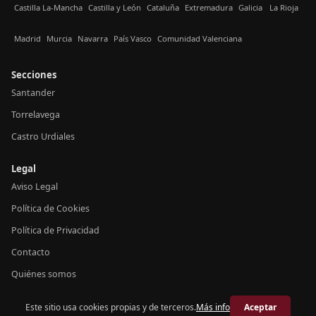
Castilla La-Mancha
Castilla y León
Cataluña
Extremadura
Galicia
La Rioja
Madrid
Murcia
Navarra
País Vasco
Comunidad Valenciana
Secciones
Santander
Torrelavega
Castro Urdiales
Legal
Aviso Legal
Política de Cookies
Política de Privacidad
Contacto
Quiénes somos
Este sitio usa cookies propias y de terceros.
Más info
Aceptar
© 2026 Crónica Cantabria