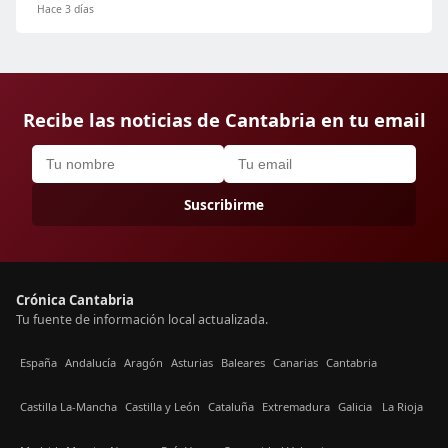
Hace 3 días
Recibe las noticias de Cantabria en tu email
Suscribirme
Crónica Cantabria
Tu fuente de información local actualizada.
España
Andalucía
Aragón
Asturias
Baleares
Canarias
Cantabria
Castilla La-Mancha
Castilla y León
Cataluña
Extremadura
Galicia
La Rioja