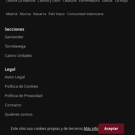
Castilla La-Mancha
Castilla y León
Cataluña
Extremadura
Galicia
La Rioja
Madrid
Murcia
Navarra
País Vasco
Comunidad Valenciana
Secciones
Santander
Torrelavega
Castro Urdiales
Legal
Aviso Legal
Política de Cookies
Política de Privacidad
Contacto
Quiénes somos
Este sitio usa cookies propias y de terceros.
Más info
Aceptar
© 2026 Crónica Cantabria