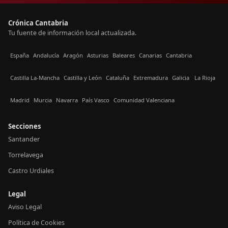
Crónica Cantabria
Tu fuente de información local actualizada.
España
Andalucía
Aragón
Asturias
Baleares
Canarias
Cantabria
Castilla La-Mancha
Castilla y León
Cataluña
Extremadura
Galicia
La Rioja
Madrid
Murcia
Navarra
País Vasco
Comunidad Valenciana
Secciones
Santander
Torrelavega
Castro Urdiales
Legal
Aviso Legal
Política de Cookies