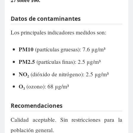
27
sobre 100.
Datos de contaminantes
Los principales indicadores medidos son:
PM10
(partículas gruesas): 7.6 μg/m³
PM2.5
(partículas finas): 2.5 μg/m³
NO₂
(dióxido de nitrógeno): 2.5 μg/m³
O₃
(ozono): 68 μg/m³
Recomendaciones
Calidad aceptable. Sin restricciones para la
población general.