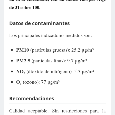
de
31
sobre 100.
Datos de contaminantes
Los principales indicadores medidos son:
PM10
(partículas gruesas): 25.2 μg/m³
PM2.5
(partículas finas): 9.7 μg/m³
NO₂
(dióxido de nitrógeno): 5.3 μg/m³
O₃
(ozono): 77 μg/m³
Recomendaciones
Calidad aceptable. Sin restricciones para la