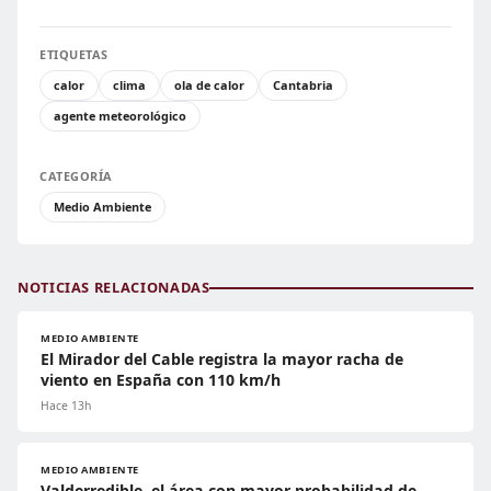
ETIQUETAS
calor
clima
ola de calor
Cantabria
agente meteorológico
CATEGORÍA
Medio Ambiente
NOTICIAS RELACIONADAS
MEDIO AMBIENTE
El Mirador del Cable registra la mayor racha de
viento en España con 110 km/h
Hace 13h
MEDIO AMBIENTE
Valderredible, el área con mayor probabilidad de