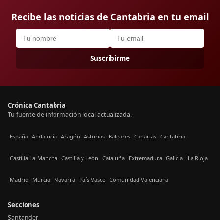
Recibe las noticias de Cantabria en tu email
Suscribirme
Crónica Cantabria
Tu fuente de información local actualizada.
España
Andalucía
Aragón
Asturias
Baleares
Canarias
Cantabria
Castilla La-Mancha
Castilla y León
Cataluña
Extremadura
Galicia
La Rioja
Madrid
Murcia
Navarra
País Vasco
Comunidad Valenciana
Secciones
Santander