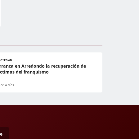
OCIEDAD
rranca en Arredondo la recuperación de
íctimas del franquismo
ce 4 días
me