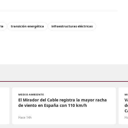
ia
transición energética
infraestructuras eléctricas
MEDIO AMBIENTE
M
El Mirador del Cable registra la mayor racha
V
de viento en España con 110 km/h
d
C
Hace 14h
Ha