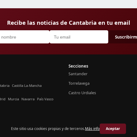
Recibe las noticias de Cantabria en tu email
Suscribir
Secciones
Santander
Torrelavega
tabria
Castilla La-Mancha
Castro Urdiales
rid
Murcia
Navarra
País Vasco
Este sitio usa cookies propias y de terceros.
Más info
Aceptar
© 2026 Crónica Cantabria