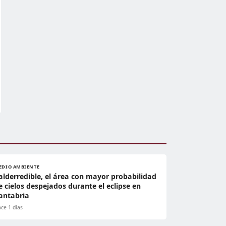
EDIO AMBIENTE
alderredible, el área con mayor probabilidad
e cielos despejados durante el eclipse en
antabria
ce 1 días