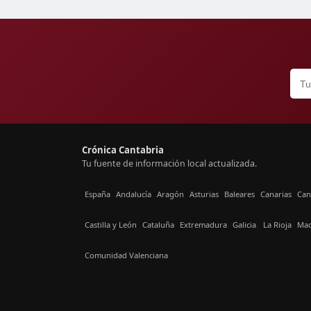
Crónica Cantabria
Tu fuente de información local actualizada.
España
Andalucía
Aragón
Asturias
Baleares
Canarias
Can
Castilla y León
Cataluña
Extremadura
Galicia
La Rioja
Mad
Comunidad Valenciana