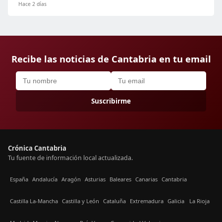
Hace 2 días
Recibe las noticias de Cantabria en tu email
Suscribirme
Crónica Cantabria
Tu fuente de información local actualizada.
España
Andalucía
Aragón
Asturias
Baleares
Canarias
Cantabria
Castilla La-Mancha
Castilla y León
Cataluña
Extremadura
Galicia
La Rioja