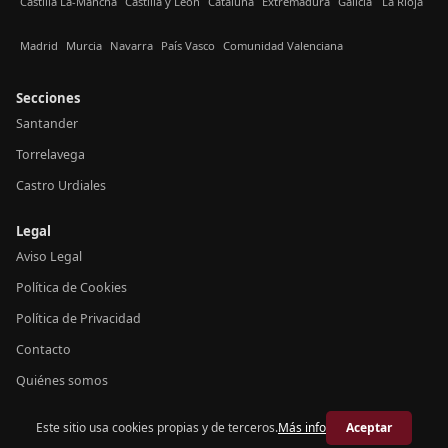
Castilla La-Mancha
Castilla y León
Cataluña
Extremadura
Galicia
La Rioja
Madrid
Murcia
Navarra
País Vasco
Comunidad Valenciana
Secciones
Santander
Torrelavega
Castro Urdiales
Legal
Aviso Legal
Política de Cookies
Política de Privacidad
Contacto
Quiénes somos
Este sitio usa cookies propias y de terceros.
Más info
Aceptar
© 2026 Crónica Cantabria