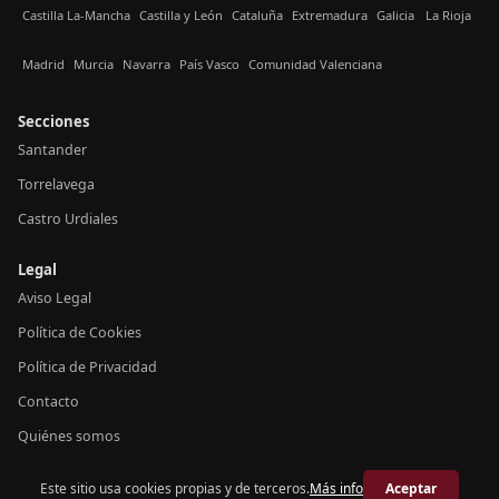
Castilla La-Mancha
Castilla y León
Cataluña
Extremadura
Galicia
La Rioja
Madrid
Murcia
Navarra
País Vasco
Comunidad Valenciana
Secciones
Santander
Torrelavega
Castro Urdiales
Legal
Aviso Legal
Política de Cookies
Política de Privacidad
Contacto
Quiénes somos
Este sitio usa cookies propias y de terceros.
Más info
Aceptar
© 2026 Crónica Cantabria