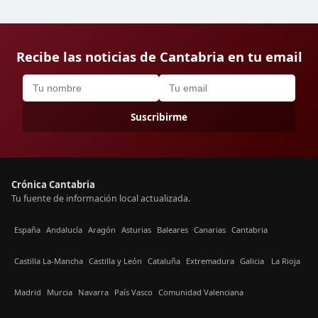
Recibe las noticias de Cantabria en tu email
Suscribirme
Crónica Cantabria
Tu fuente de información local actualizada.
España
Andalucía
Aragón
Asturias
Baleares
Canarias
Cantabria
Castilla La-Mancha
Castilla y León
Cataluña
Extremadura
Galicia
La Rioja
Madrid
Murcia
Navarra
País Vasco
Comunidad Valenciana