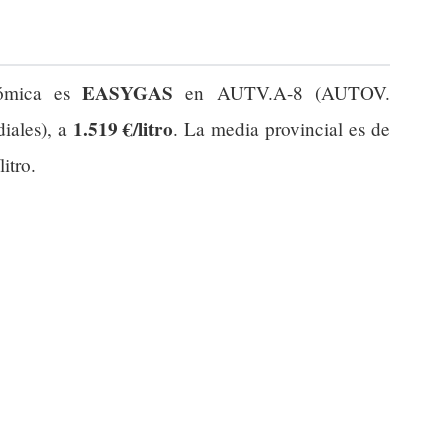
EASYGAS
nómica es
en AUTV.A-8 (AUTOV.
1.519 €/litro
ales), a
. La media provincial es de
itro.