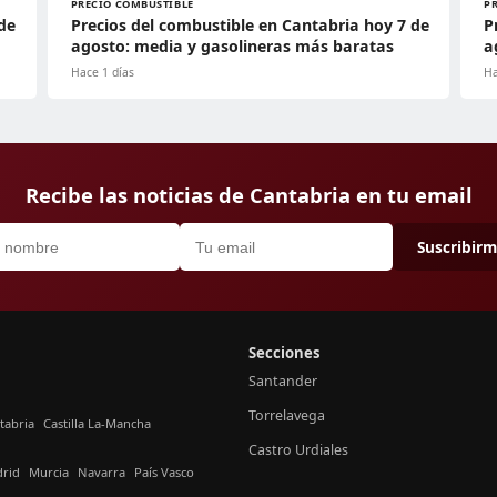
PRECIO COMBUSTIBLE
P
de
Precios del combustible en Cantabria hoy 7 de
P
agosto: media y gasolineras más baratas
a
Hace 1 días
Ha
Recibe las noticias de Cantabria en tu email
Suscribir
Secciones
Santander
Torrelavega
tabria
Castilla La-Mancha
Castro Urdiales
rid
Murcia
Navarra
País Vasco