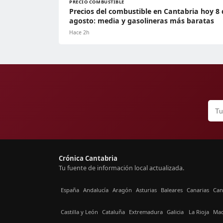
PRECIO COMBUSTIBLE
Precios del combustible en Cantabria hoy 8 
agosto: media y gasolineras más baratas
Hace 2h
Crónica Cantabria
Tu fuente de información local actualizada.
España
Andalucía
Aragón
Asturias
Baleares
Canarias
Can
Castilla y León
Cataluña
Extremadura
Galicia
La Rioja
Mad