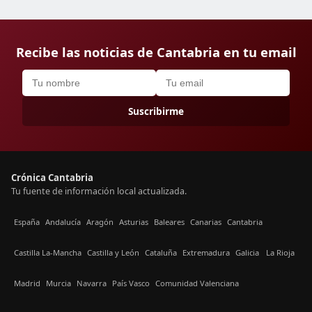
Recibe las noticias de Cantabria en tu email
Suscribirme
Crónica Cantabria
Tu fuente de información local actualizada.
España
Andalucía
Aragón
Asturias
Baleares
Canarias
Cantabria
Castilla La-Mancha
Castilla y León
Cataluña
Extremadura
Galicia
La Rioja
Madrid
Murcia
Navarra
País Vasco
Comunidad Valenciana