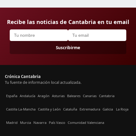
Recibe las noticias de Cantabria en tu email
Suscribirme
Crónica Cantabria
Tu fuente de información local actualizada.
España
Andalucía
Aragón
Asturias
Baleares
Canarias
Cantabria
Castilla La-Mancha
Castilla y León
Cataluña
Extremadura
Galicia
La Rioja
Madrid
Murcia
Navarra
País Vasco
Comunidad Valenciana