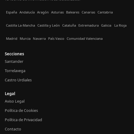
España
Andalucía
Aragón
Asturias
Baleares
Canarias
Cantabria
Castilla La-Mancha
Castilla y León
Cataluña
Extremadura
Galicia
La Rioja
Madrid
Murcia
Navarra
País Vasco
Comunidad Valenciana
Secciones
Santander
Torrelavega
Castro Urdiales
Legal
Aviso Legal
Política de Cookies
Política de Privacidad
Contacto