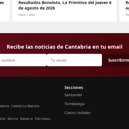
es
Resultados Bonoloto, La Primitiva del jueves 6
R
de agosto de 2026
a
Hace 1 días
Ha
Recibe las noticias de Cantabria en tu email
Suscribir
Secciones
Santander
Torrelavega
tabria
Castilla La-Mancha
Castro Urdiales
rid
Murcia
Navarra
País Vasco