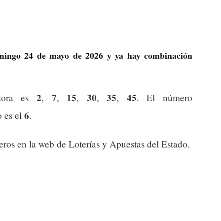
omingo 24 de mayo de 2026 y ya hay combinación
2
7
15
30
35
45
dora es
,
,
,
,
,
. El número
6
o es el
.
os en la web de Loterías y Apuestas del Estado.