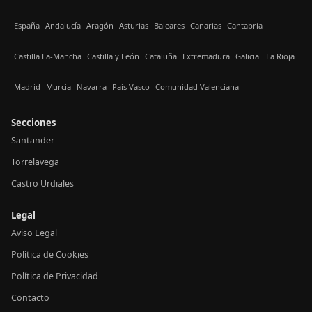
España
Andalucía
Aragón
Asturias
Baleares
Canarias
Cantabria
Castilla La-Mancha
Castilla y León
Cataluña
Extremadura
Galicia
La Rioja
Madrid
Murcia
Navarra
País Vasco
Comunidad Valenciana
Secciones
Santander
Torrelavega
Castro Urdiales
Legal
Aviso Legal
Política de Cookies
Política de Privacidad
Contacto