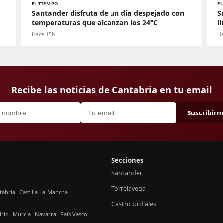
EL TIEMPO
E
Santander disfruta de un día despejado con
S
temperaturas que alcanzan los 24°C
l
Hace 15h
Ha
Recibe las noticias de Cantabria en tu email
Suscribir
Secciones
Santander
Torrelavega
tabria
Castilla La-Mancha
Castro Urdiales
rid
Murcia
Navarra
País Vasco