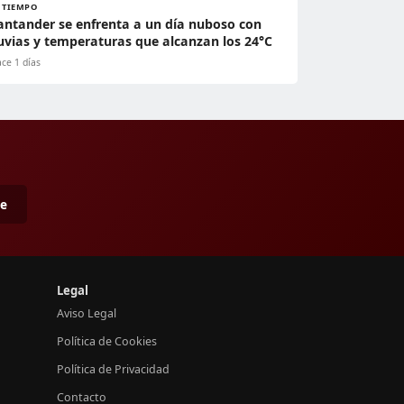
L TIEMPO
antander se enfrenta a un día nuboso con
luvias y temperaturas que alcanzan los 24°C
ce 1 días
me
Legal
Aviso Legal
Política de Cookies
Política de Privacidad
Contacto