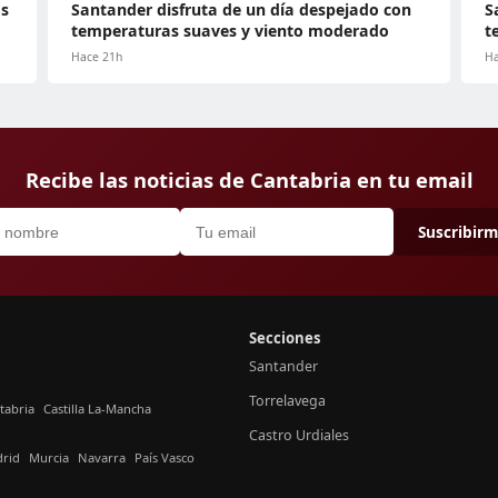
as
Santander disfruta de un día despejado con
S
temperaturas suaves y viento moderado
t
Hace 21h
Ha
Recibe las noticias de Cantabria en tu email
Suscribir
Secciones
Santander
Torrelavega
tabria
Castilla La-Mancha
Castro Urdiales
rid
Murcia
Navarra
País Vasco