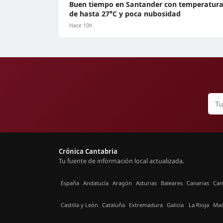
Buen tiempo en Santander con temperatur
de hasta 27°C y poca nubosidad
Hace 10h
Crónica Cantabria
Tu fuente de información local actualizada.
España
Andalucía
Aragón
Asturias
Baleares
Canarias
Can
Castilla y León
Cataluña
Extremadura
Galicia
La Rioja
Mad