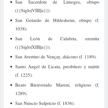
San Sacerdote de Limoges, obispo
({{Siglo|VIII||a}}).
San Gotardo de Hildesheim, obispo (f.
1038).
San León de Calabria, eremita
({{Siglo|XIII||a}}).
San Avertino de Vençay, diácono (f. 1189).
Santo Ángel de Licata, presbítero y mártir
(f. 1225).
Beato Bienvenido Mareni, religioso (f.
1289).
San Nuncio Sulpricio (f. 1836).