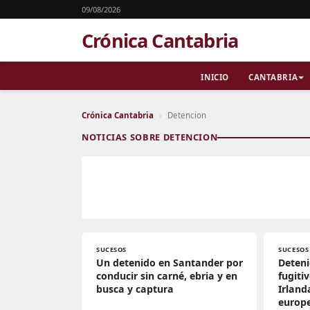
09/08/2026
Crónica Cantabria
INICIO
CANTABRIA
Crónica Cantabria
›
Detencion
NOTICIAS SOBRE DETENCION
SUCESOS
SUCESOS
Un detenido en Santander por
Deten
conducir sin carné, ebria y en
fugiti
busca y captura
Irland
europ