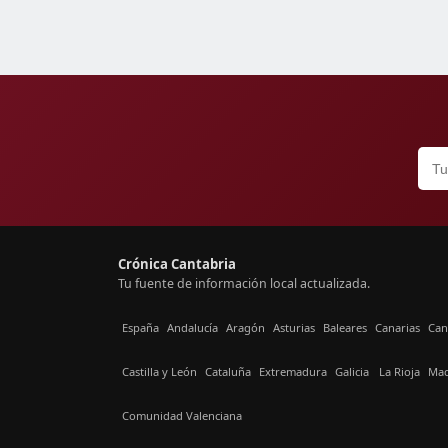
Crónica Cantabria
Tu fuente de información local actualizada.
España
Andalucía
Aragón
Asturias
Baleares
Canarias
Can
Castilla y León
Cataluña
Extremadura
Galicia
La Rioja
Mad
Comunidad Valenciana