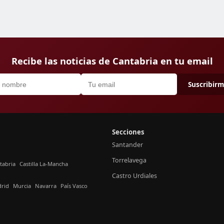
Recibe las noticias de Cantabria en tu email
Suscribir
Secciones
Santander
Torrelavega
tabria
Castilla La-Mancha
Castro Urdiales
rid
Murcia
Navarra
País Vasco