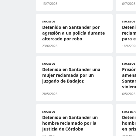
13/7/2026
6/7/2026
SUCESOS
SUCESOS
Detenido en Santander por
Deten
agresión a un policía durante
reclam
altercado por robo
para e
23/6/2026
18/6/202
SUCESOS
SUCESOS
Detenida en Santander una
Prisió
mujer reclamada por un
amena
juzgado de Badajoz
Santan
violenc
28/5/2026
6/5/2026
SUCESOS
SOCIEDA
Detenido en Santander un
Deten
hombre reclamado por la
hombr
Justicia de Córdoba
en pri