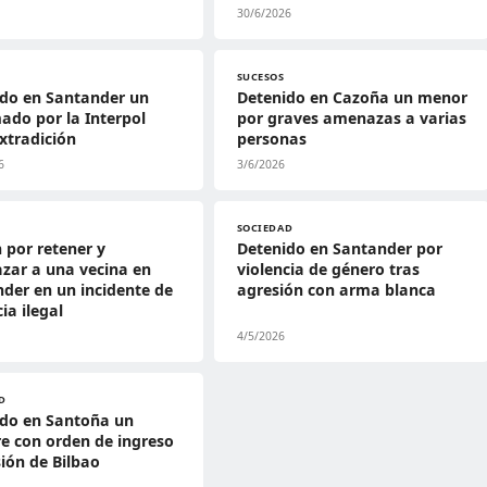
30/6/2026
SUCESOS
ido en Santander un
Detenido en Cazoña un menor
ado por la Interpol
por graves amenazas a varias
xtradición
personas
6
3/6/2026
SOCIEDAD
n por retener y
Detenido en Santander por
zar a una vecina en
violencia de género tras
der en un incidente de
agresión con arma blanca
ia ilegal
4/5/2026
D
ido en Santoña un
e con orden de ingreso
sión de Bilbao