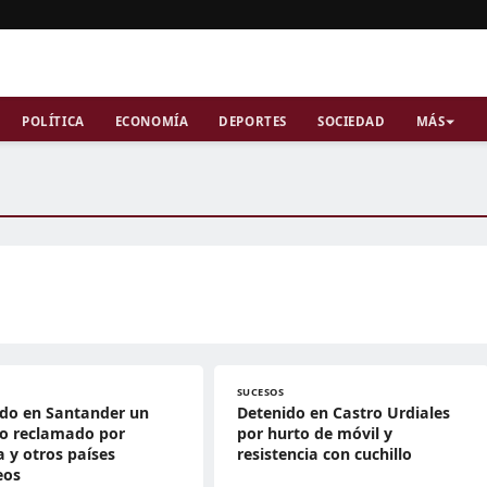
POLÍTICA
ECONOMÍA
DEPORTES
SOCIEDAD
MÁS
SUCESOS
ido en Santander un
Detenido en Castro Urdiales
vo reclamado por
por hurto de móvil y
a y otros países
resistencia con cuchillo
eos