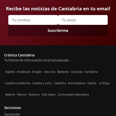
Recibe las noticias de Cantabria en tu email
Suscribirme
Crónica Cantabria
Tu fuente de información local actualizada.
España
Andalucía
Aragón
Asturias
Baleares
Canarias
Cantabria
Castilla La-Mancha
Castilla y León
Cataluña
Extremadura
Galicia
La Rioja
Madrid
Murcia
Navarra
País Vasco
Comunidad Valenciana
Secciones
Santander