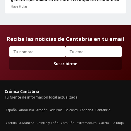
Hace 6 días
Recibe las noticias de Cantabria en tu email
Suscribirme
Crónica Cantabria
Tu fuente de información local actualizada.
España
Andalucía
Aragón
Asturias
Baleares
Canarias
Cantabria
Castilla La-Mancha
Castilla y León
Cataluña
Extremadura
Galicia
La Rioja