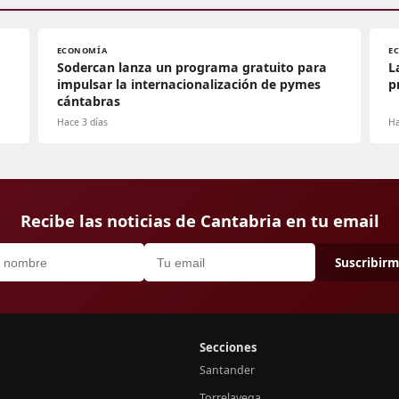
ECONOMÍA
E
Sodercan lanza un programa gratuito para
L
impulsar la internacionalización de pymes
p
cántabras
Hace 3 días
Ha
Recibe las noticias de Cantabria en tu email
Suscribir
Secciones
Santander
Torrelavega