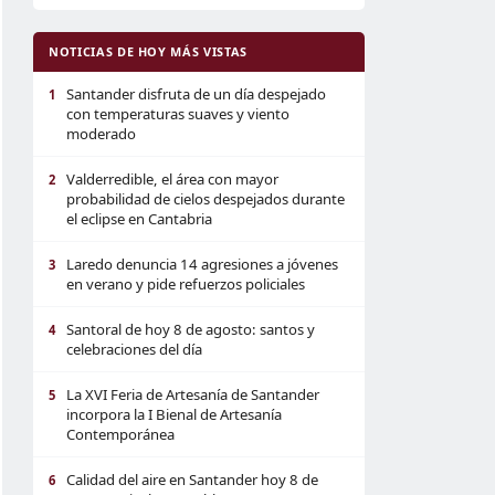
NOTICIAS DE HOY MÁS VISTAS
Santander disfruta de un día despejado
1
con temperaturas suaves y viento
moderado
Valderredible, el área con mayor
2
probabilidad de cielos despejados durante
el eclipse en Cantabria
Laredo denuncia 14 agresiones a jóvenes
3
en verano y pide refuerzos policiales
Santoral de hoy 8 de agosto: santos y
4
celebraciones del día
La XVI Feria de Artesanía de Santander
5
incorpora la I Bienal de Artesanía
Contemporánea
Calidad del aire en Santander hoy 8 de
6