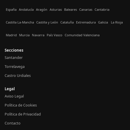
España
Andalucía
Aragón
Asturias
Baleares
Canarias
Cantabria
Castilla La-Mancha
Castilla y León
Cataluña
Extremadura
Galicia
La Rioja
Madrid
Murcia
Navarra
País Vasco
Comunidad Valenciana
Secciones
Santander
Torrelavega
Castro Urdiales
Legal
Aviso Legal
Política de Cookies
Política de Privacidad
Contacto