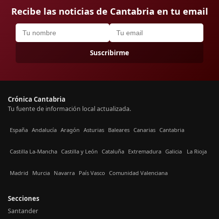
Recibe las noticias de Cantabria en tu email
Suscribirme
Crónica Cantabria
Tu fuente de información local actualizada.
España
Andalucía
Aragón
Asturias
Baleares
Canarias
Cantabria
Castilla La-Mancha
Castilla y León
Cataluña
Extremadura
Galicia
La Rioja
Madrid
Murcia
Navarra
País Vasco
Comunidad Valenciana
Secciones
Santander