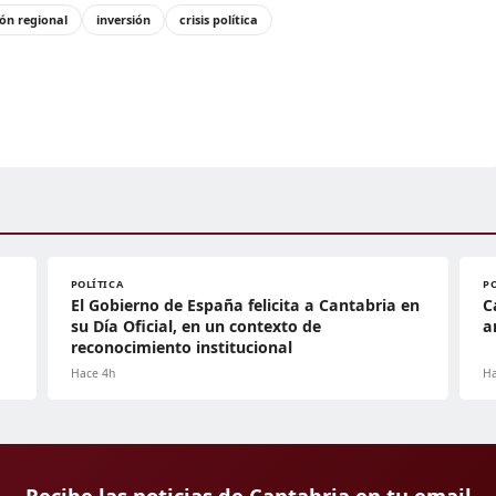
ión regional
inversión
crisis política
POLÍTICA
P
El Gobierno de España felicita a Cantabria en
C
su Día Oficial, en un contexto de
a
reconocimiento institucional
Hace 4h
Ha
Recibe las noticias de Cantabria en tu email