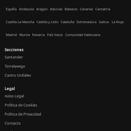
España
Andalucía
Aragón
Asturias
Baleares
Canarias
Cantabria
Castilla La-Mancha
Castilla y León
Cataluña
Extremadura
Galicia
La Rioja
Madrid
Murcia
Navarra
País Vasco
Comunidad Valenciana
Secciones
Santander
Torrelavega
Castro Urdiales
Legal
Aviso Legal
Política de Cookies
Política de Privacidad
Contacto